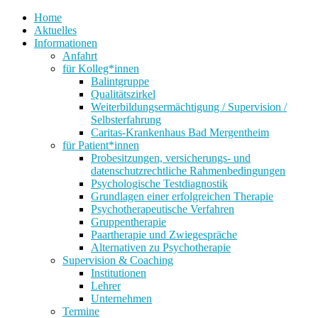
Home
Aktuelles
Informationen
Anfahrt
für Kolleg*innen
Balintgruppe
Qualitätszirkel
Weiterbildungsermächtigung / Supervision /
Selbsterfahrung
Caritas-Krankenhaus Bad Mergentheim
für Patient*innen
Probesitzungen, versicherungs- und
datenschutzrechtliche Rahmenbedingungen
Psychologische Testdiagnostik
Grundlagen einer erfolgreichen Therapie
Psychotherapeutische Verfahren
Gruppentherapie
Paartherapie und Zwiegespräche
Alternativen zu Psychotherapie
Supervision & Coaching
Institutionen
Lehrer
Unternehmen
Termine