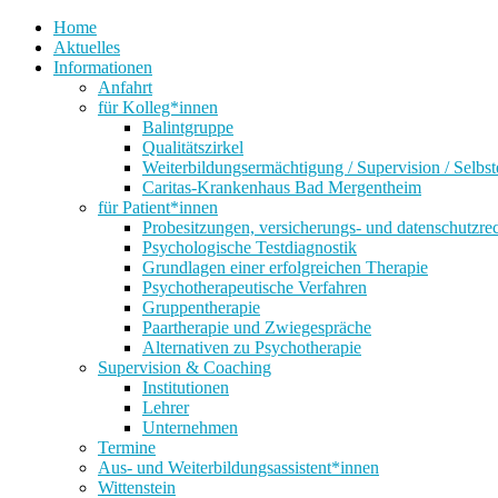
Home
Aktuelles
Informationen
Anfahrt
für Kolleg*innen
Balintgruppe
Qualitätszirkel
Weiterbildungsermächtigung / Supervision / Selbs
Caritas-Krankenhaus Bad Mergentheim
für Patient*innen
Probesitzungen, versicherungs- und datenschutzr
Psychologische Testdiagnostik
Grundlagen einer erfolgreichen Therapie
Psychotherapeutische Verfahren
Gruppentherapie
Paartherapie und Zwiegespräche
Alternativen zu Psychotherapie
Supervision & Coaching
Institutionen
Lehrer
Unternehmen
Termine
Aus- und Weiterbildungsassistent*innen
Wittenstein