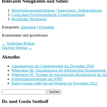
Relevante Neuigkeiten und Seiten:
Weiterbildungsermächtigung / Supervision / Selbsterfahrung
Curriculum Psychosomatische Grundversorgung
Beruflicher Werdegang
Kategorien:
Allgemein
|
Permalink
Kommentare sind geschlossen.
← Vorheriger Beitrag
Nächster Beitrag →
Aktuelles
Aktualisierung der Urlaubstermine bis Dezember 2026
Wittenstein SE: Aktualisierung der telefonischen Beratungszei
Wittenstein SE: Termine der telefonischen Beratungszeit bis Juli
Selbsterfahrungsgruppe am WIPP
Balint-Gruppe endet bis auf Weiteres im November 2022
Dr. med Gerda Sutthoff