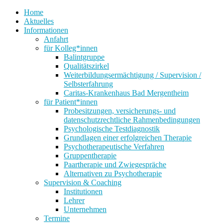
Home
Aktuelles
Informationen
Anfahrt
für Kolleg*innen
Balintgruppe
Qualitätszirkel
Weiterbildungsermächtigung / Supervision /
Selbsterfahrung
Caritas-Krankenhaus Bad Mergentheim
für Patient*innen
Probesitzungen, versicherungs- und
datenschutzrechtliche Rahmenbedingungen
Psychologische Testdiagnostik
Grundlagen einer erfolgreichen Therapie
Psychotherapeutische Verfahren
Gruppentherapie
Paartherapie und Zwiegespräche
Alternativen zu Psychotherapie
Supervision & Coaching
Institutionen
Lehrer
Unternehmen
Termine